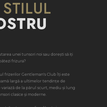
 STILUL
OSTRU
utarea unei tunsori noi sau dorești să iți
ătezi frizura?
l frizerilor Gentleman's Club îți este
 gamă largă a ultimelor tendințe de
 variază de la părul scurt, mediu și lung
unsori clasice și moderne.