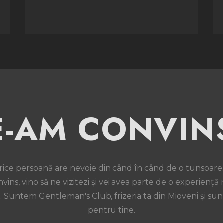
E-AM CONVIN
rice persoană are nevoie din când în când de o tunsoare
vins, vino să ne vizitezi și vei avea parte de o experiență 
. Suntem Gentleman's Club, frizeria ta din Mioveni și sun
pentru tine.