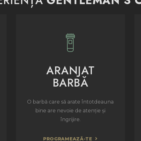
ERIENȚA
GENTLEMAN'S 
ARANJAT
BARBĂ
O barbă care să arate întotdeauna
bine are nevoie de atenție și
îngrijire.
PROGRAMEAZĂ-TE