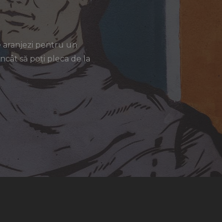
e aranjezi pentru un
ncât să poți pleca de la