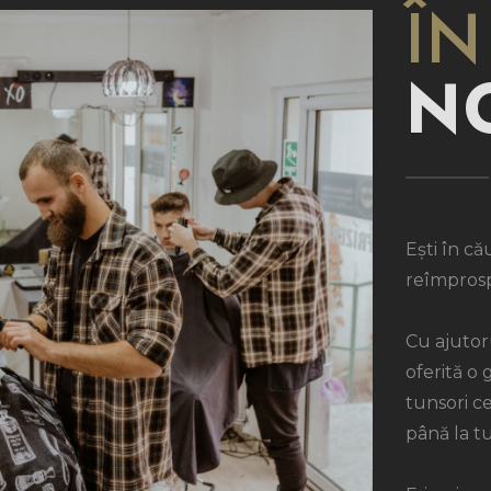
ÎN
N
Ești în că
reîmprosp
Cu ajutoru
oferită o
tunsori ce
până la t