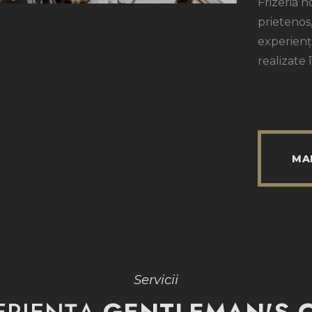
Frizeria 
prietenos
experiență
realizate
MA
Servicii