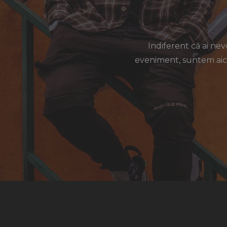
Indiferent că ai ne
eveniment, suntem aici 