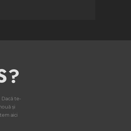
S?
. Dacă te-
nouă și
tem aici