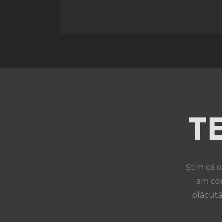
T
Știm că o
am con
plăcută