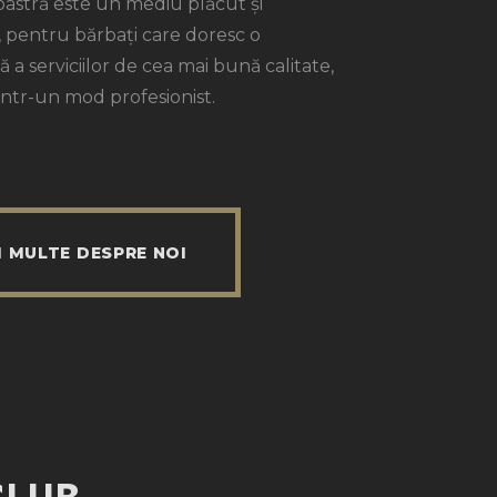
noastră este un mediu plăcut și
, pentru bărbați care doresc o
 a serviciilor de cea mai bună calitate,
 într-un mod profesionist.
I MULTE DESPRE NOI