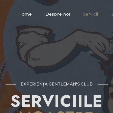
HOME
Home
Despre noi
Servicii
DESPRE NOI
SERVICII
GALERIE
CONTACT
EXPERIENȚA GENTLEMAN'S CLUB
SERVICIILE