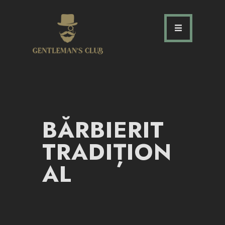
HOME
DESPRE NOI
SERVICII
BĂRBIERIT
GALERIE
TRADIȚION
CONTACT
AL